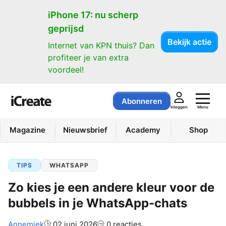
iPhone 17: nu scherp
geprijsd
Bekijk actie
Internet van KPN thuis? Dan
profiteer je van extra
voordeel!
Abonneren
Menu
Inloggen
Magazine
Nieuwsbrief
Academy
Shop
TIPS
WHATSAPP
Zo kies je een andere kleur voor de
bubbels in je WhatsApp-chats
Auteur:
Annemiek
02 juni 2026
0 reacties