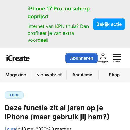
iPhone 17 Pro: nu scherp
geprijsd
Bekijk actie
Internet van KPN thuis? Dan
profiteer je van extra
voordeel!
Abonneren
Menu
Inloggen
Magazine
Nieuwsbrief
Academy
Shop
TIPS
Deze functie zit al jaren op je
iPhone (maar gebruik jij hem?)
Auteur:
Laura
18 mei 2026
0 reacties