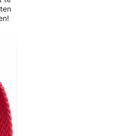
aten
en!