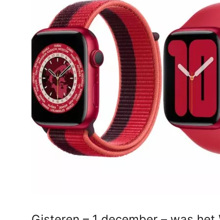
AirPods Pro 2
AirPods Max
AirPods Max 2
GERUCHTEN
Alle AirPods
Gisteren – 1 december – was het