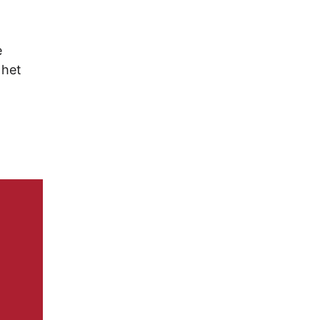
e
 het