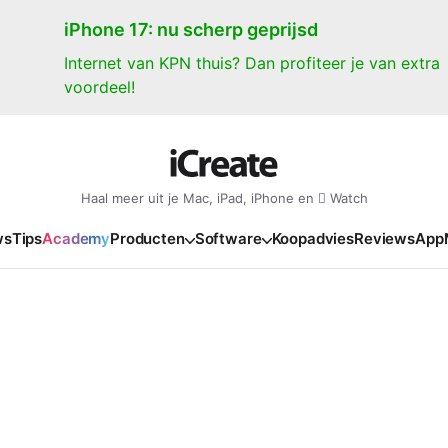
iPhone 17: nu scherp geprijsd
Internet van KPN thuis? Dan profiteer je van extra
voordeel!
Haal meer uit je Mac, iPad, iPhone en  Watch
ws
Tips
Academy
Producten
Software
Koopadvies
Reviews
App
iPad
iPadOS
o
en Gate
iPad Pro 2025
iPadOS 27
NIEUW
NIEUW
NIEUW
NIEUW
e
iPad Air 2026
iPadOS 26
NIEUW
 2026
oia
iPad Air 2025
iPadOS 18
NIEUW
o M5
oma
iPad mini 7
iPadOS 17
NIEUW
NIEUW
24
ura
iPad 2025
NIEUW