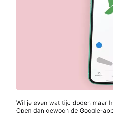
AirPods Pro 2
AirPods Max
AirPods Max 2
GERUCHTEN
Alle AirPods
Wil je even wat tijd doden maar 
Open dan gewoon de Google-app, 