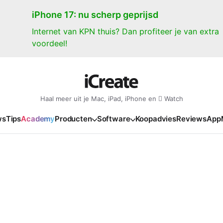
iPhone 17: nu scherp geprijsd
Internet van KPN thuis? Dan profiteer je van extra
voordeel!
Haal meer uit je Mac, iPad, iPhone en  Watch
ws
Tips
Academy
Producten
Software
Koopadvies
Reviews
App
iPad
iPadOS
o
en Gate
iPad Pro 2025
iPadOS 27
NIEUW
NIEUW
NIEUW
NIEUW
e
iPad Air 2026
iPadOS 26
NIEUW
 2026
oia
iPad Air 2025
iPadOS 18
NIEUW
o M5
oma
iPad mini 7
iPadOS 17
NIEUW
NIEUW
24
ura
iPad 2025
NIEUW