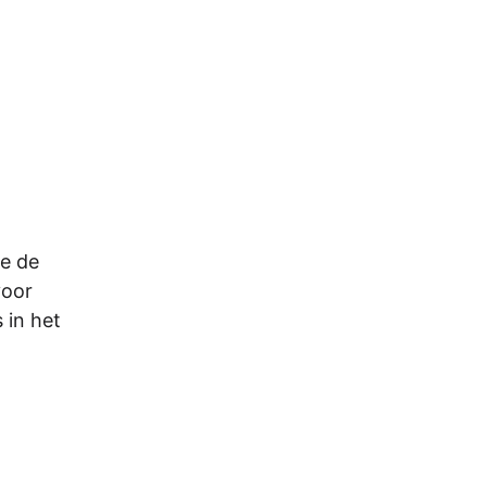
je de
voor
 in het