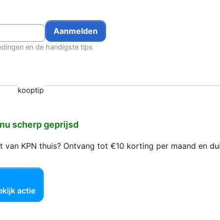
edingen en de handigste tips
kooptip
 nu scherp geprijsd
net van KPN thuis? Ontvang tot €10 korting per maand en d
kijk actie