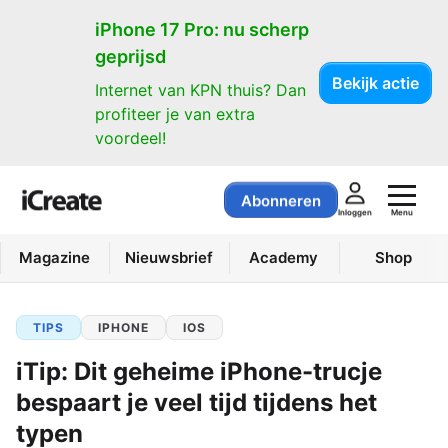
iPhone 17 Pro: nu scherp
geprijsd
Bekijk actie
Internet van KPN thuis? Dan
profiteer je van extra
voordeel!
Abonneren
Menu
Inloggen
Magazine
Nieuwsbrief
Academy
Shop
TIPS
IPHONE
IOS
iTip: Dit geheime iPhone-trucje
bespaart je veel tijd tijdens het
typen