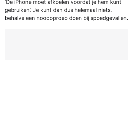
‘De iPhone moet afkoelen voordat je hem kunt
gebruiken’. Je kunt dan dus helemaal niets,
behalve een noodoproep doen bij spoedgevallen.
De beste Apple-tips
Ontvang elke week de handigste tips voor je iPhone,
Mac en al je andere Apple-producten, aanbiedingen en
het belangrijkste nieuws.
E-mailadres
Ontvang wekelijks het opvallendste Apple-nieuws,