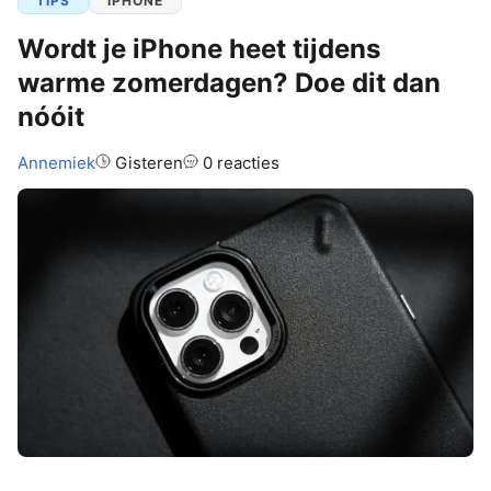
TIPS
IPHONE
Wordt je iPhone heet tijdens
warme zomerdagen? Doe dit dan
nóóit
Auteur:
Annemiek
Gisteren
0 reacties