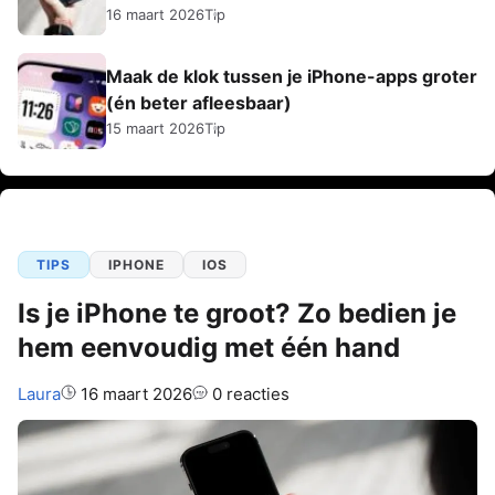
16 maart 2026
Tip
Maak de klok tussen je iPhone-apps groter
(én beter afleesbaar)
15 maart 2026
Tip
TIPS
IPHONE
IOS
Is je iPhone te groot? Zo bedien je
hem eenvoudig met één hand
Auteur:
Laura
16 maart 2026
0 reacties