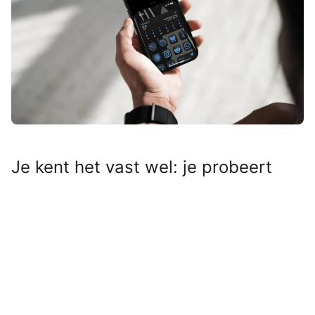
Je kent het vast wel: je probeert
met één hand je iPhone te
bedienen, maar de knop of app die
je nodig hebt, staat nét iets te hoog
op het scherm. Maar natuurlijk heeft
Apple hiervoor een handige