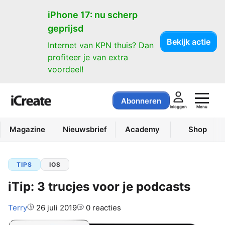
iPhone 17: nu scherp
geprijsd
Bekijk actie
Internet van KPN thuis? Dan
profiteer je van extra
voordeel!
Abonneren
Menu
Inloggen
Magazine
Nieuwsbrief
Academy
Shop
TIPS
IOS
iTip: 3 trucjes voor je podcasts
Auteur:
Terry
26 juli 2019
0 reacties