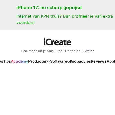
iPhone 17: nu scherp geprijsd
Internet van KPN thuis? Dan profiteer je van extra
voordeel!
Haal meer uit je Mac, iPad, iPhone en  Watch
ws
Tips
Academy
Producten
Software
Koopadvies
Reviews
App
iPad
iPadOS
o
en Gate
iPad Pro 2025
iPadOS 27
NIEUW
NIEUW
NIEUW
NIEUW
e
iPad Air 2026
iPadOS 26
NIEUW
 2026
oia
iPad Air 2025
iPadOS 18
NIEUW
o M5
oma
iPad mini 7
iPadOS 17
NIEUW
NIEUW
24
ura
iPad 2025
NIEUW