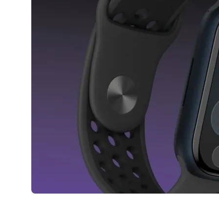
AirPods Pro 2
AirPods Max
AirPods Max 2
GERUCHTEN
Alle AirPods