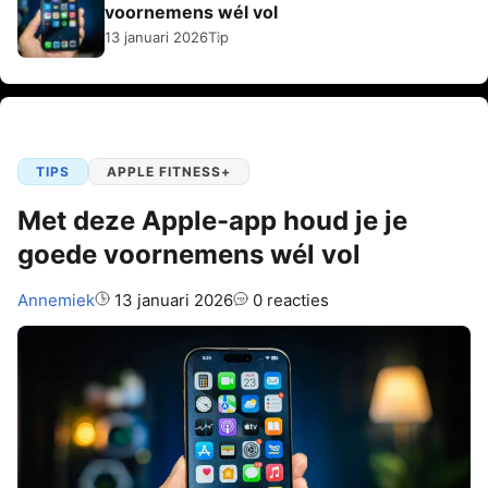
voornemens wél vol
13 januari 2026
Tip
TIPS
APPLE FITNESS+
Met deze Apple-app houd je je
goede voornemens wél vol
Auteur:
Annemiek
13 januari 2026
0 reacties