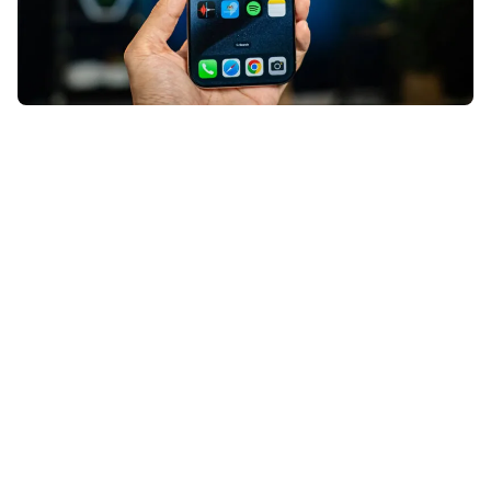
Wil je in 2026 meer gaan sporten,
maar kun je wel wat extra motivatie
gebruiken? Deze Apple-app is wat
je nodig hebt.
Lees verder na de advertentie