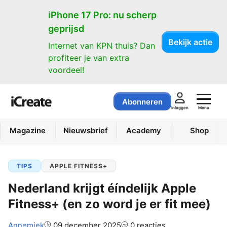
iPhone 17 Pro: nu scherp
geprijsd
Bekijk actie
Internet van KPN thuis? Dan
profiteer je van extra
voordeel!
Abonneren
Menu
Inloggen
Magazine
Nieuwsbrief
Academy
Shop
TIPS
APPLE FITNESS+
Nederland krijgt éíndelijk Apple
Fitness+ (en zo word je er fit mee)
Auteur:
Annemiek
09 december 2025
0 reacties