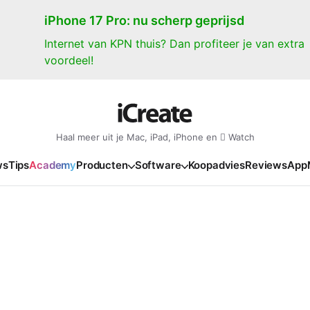
iPhone 17 Pro: nu scherp geprijsd
Internet van KPN thuis? Dan profiteer je van extra
voordeel!
Haal meer uit je Mac, iPad, iPhone en  Watch
ws
Tips
Academy
Producten
Software
Koopadvies
Reviews
App
iPad
iPadOS
o
en Gate
iPad Pro 2025
iPadOS 27
NIEUW
NIEUW
NIEUW
NIEUW
e
iPad Air 2026
iPadOS 26
NIEUW
 2026
oia
iPad Air 2025
iPadOS 18
NIEUW
o M5
oma
iPad mini 7
iPadOS 17
NIEUW
NIEUW
24
ura
iPad 2025
NIEUW