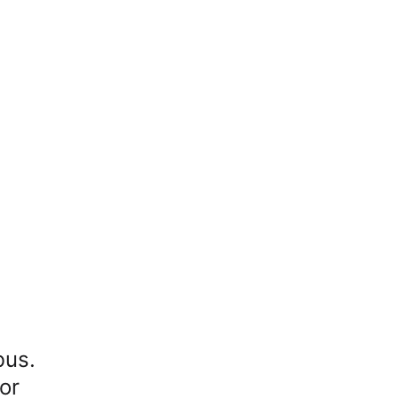
Apple Watch SE 2022
Apple Watch Ultra 2
Apple Watch Ultra
Alle Apple Watches
bus.
or