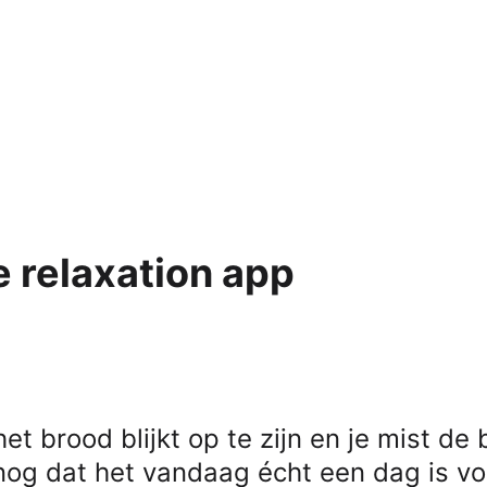
Alle iPads
ks
s
Functies
 Macs
AirPlay
AirDrop
Bedieningspaneel
Delen met gezin
Meldingen
e relaxation app
Widgets
Alle functionaliteiten
le-producten
mma's
 Pro
NIEUW
et brood blijkt op te zijn en je mist de 
 nog dat het vandaag écht een dag is vo