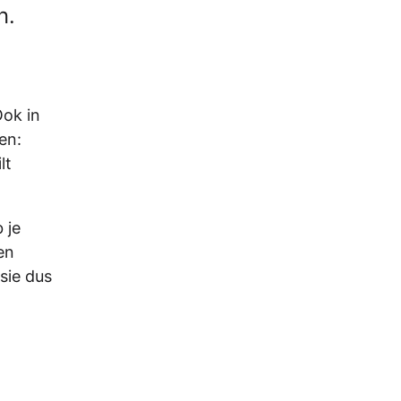
n.
Ook in
en:
lt
 je
en
sie dus