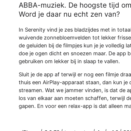
ABBA-muziek. De hoogste tijd om
AirPods Pro 2
Word je daar nu echt zen van?
AirPods Max
AirPods Max 2
GERUCHTEN
In Serenity vind je zes bladzijdes met in totaa
Alle AirPods
wuivende zonnebloemvelden tot lekker frisse r
de geluiden bij de filmpjes kun je je volledi
doe je ogen dicht en snoezen maar. De app bev
gebruiken om lekker bij in slaap te vallen.
Sluit je de app af terwijl er nog een filmje dra
thuis een AirPlay-apparaat staan, dan kun je
streamen. Wat we jammer vinden, is dat de app
los van elkaar aan moeten schaffen, terwijl d
gapen. En voor een relax-app is dat alleen m