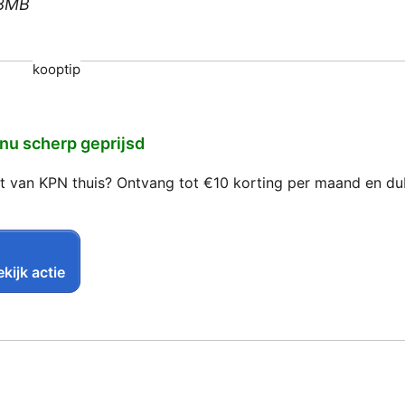
238MB
kooptip
 nu scherp geprijsd
net van KPN thuis? Ontvang tot €10 korting per maand en d
kijk actie