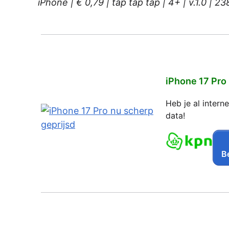
iPhone | € 0,79 | tap tap tap | 4+ | v.1.0 | 
iPhone 17 Pro
Heb je al inter
data!
Be