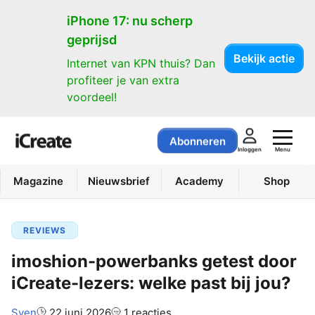
iPhone 17: nu scherp
geprijsd
Bekijk actie
Internet van KPN thuis? Dan
profiteer je van extra
voordeel!
Abonneren
Menu
Inloggen
Magazine
Nieuwsbrief
Academy
Shop
REVIEWS
imoshion-powerbanks getest door
iCreate-lezers: welke past bij jou?
Auteur:
Sven
22 juni 2026
1 reacties