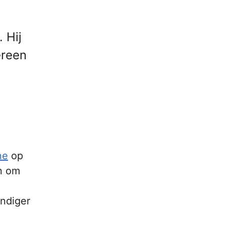
 Hij
ereen
ne
op
n om
andiger