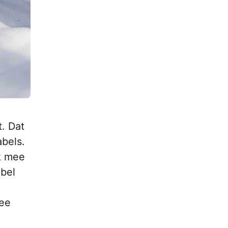
. Dat
bels.
k mee
abel
wee