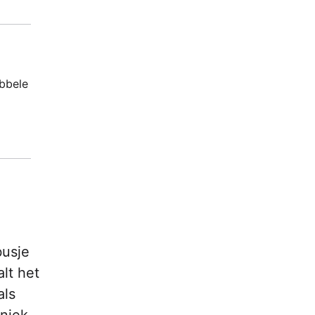
ubbele
busje
lt het
als