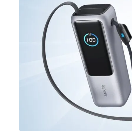
AirPods Pro 2
AirPods Max
AirPods Max 2
GERUCHTEN
Alle AirPods