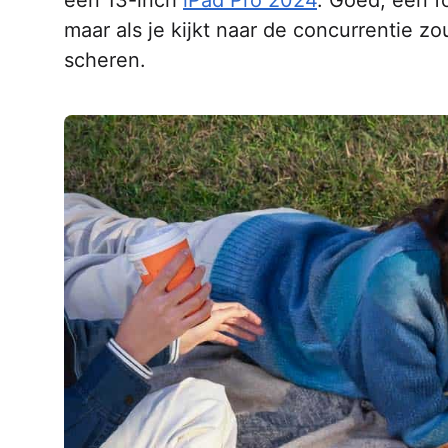
een 13-inch
iPad Pro 2024
. Goed, een f
maar als je kijkt naar de concurrentie z
scheren.