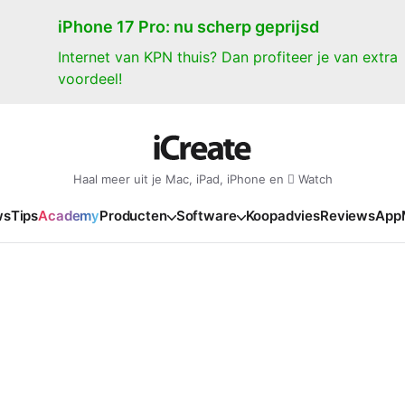
iPhone 17 Pro: nu scherp geprijsd
Internet van KPN thuis? Dan profiteer je van extra
voordeel!
Haal meer uit je Mac, iPad, iPhone en  Watch
ws
Tips
Academy
Producten
Software
Koopadvies
Reviews
App
iPad
iPadOS
o
en Gate
iPad Pro 2025
iPadOS 27
NIEUW
NIEUW
NIEUW
NIEUW
e
iPad Air 2026
iPadOS 26
NIEUW
 2026
oia
iPad Air 2025
iPadOS 18
NIEUW
o M5
oma
iPad mini 7
iPadOS 17
NIEUW
NIEUW
24
ura
iPad 2025
NIEUW