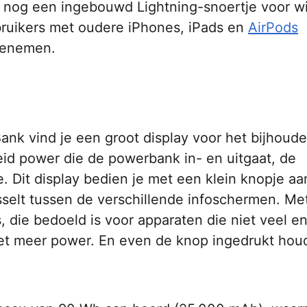
k nog een ingebouwd Lightning-snoertje voor w
bruikers met oudere iPhones, iPads en
AirPods
eenemen.
nk vind je een groot display voor het bijhoud
id power die de powerbank in- en uitgaat, de
e. Dit display bedien je met een klein knopje aa
sselt tussen de verschillende infoschermen. Me
s, die bedoeld is voor apparaten die niet veel e
et meer power. En even de knop ingedrukt hou