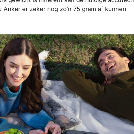
ors gewicht is inherent aan de huidige accutech
ou Anker er zeker nog zo’n 75 gram af kunnen