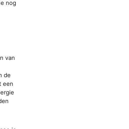
ie nog
en van
n de
t een
nergie
den