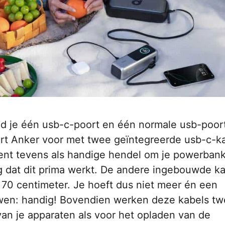
nd je één usb-c-poort en één normale usb-poort
ert Anker voor met twee geïntegreerde usb-c-ka
dient tevens als handige hendel om je powerban
ig dat dit prima werkt. De andere ingebouwde k
n 70 centimeter. Je hoeft dus niet meer én een
wen: handig! Bovendien werken deze kabels t
an je apparaten als voor het opladen van de