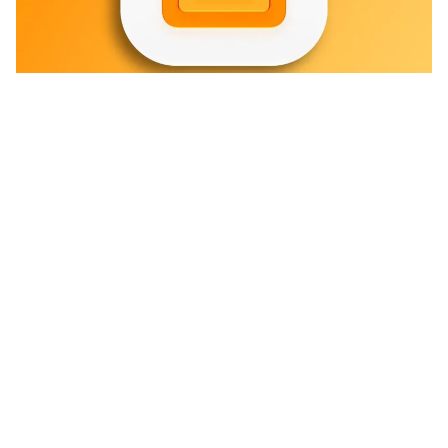
Er komen vijf nieuwe smarthome-
apparaten aan van Apple, waarvan
twee nog nooit eerder vertoond zijn!
Om deze devices gaat het.
Lees verder na de advertentie