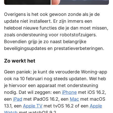
Overigens is het ook gewoon zonde als je de
update niet installeert. Er zijn immers een
heleboel nieuwe functies die je dan moet missen,
zoals ondersteuning voor robotstofzuigers.
Bovendien grijp je zo naast belangrijke
beveiligingsupdates en prestatieverbeteringen.
Zo werkt het
Geen paniek: je kunt de verouderde Woning-app
ook na 10 februari nog steeds updaten. Wel heb
je hiervoor een apparaat met ondersteuning
nodig. Dat wil zeggen: een
iPhone
met iOS 16.2,
een
iPad
met iPadOS 16.2, een
Mac
met macOS
13.1, een
Apple TV
met tvOS 16.2 of een
Apple
Watch
met watchOS 9.2.