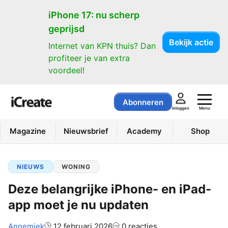
iPhone 17: nu scherp
geprijsd
Bekijk actie
Internet van KPN thuis? Dan
profiteer je van extra
voordeel!
Abonneren
Menu
Inloggen
Magazine
Nieuwsbrief
Academy
Shop
NIEUWS
WONING
Deze belangrijke iPhone- en iPad-
app moet je nu updaten
Auteur:
Annemiek
12 februari 2026
0 reacties