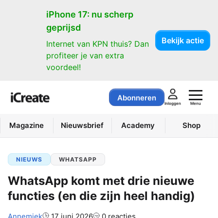
iPhone 17: nu scherp
geprijsd
Bekijk actie
Internet van KPN thuis? Dan
profiteer je van extra
voordeel!
Abonneren
Menu
Inloggen
Magazine
Nieuwsbrief
Academy
Shop
NIEUWS
WHATSAPP
WhatsApp komt met drie nieuwe
functies (en die zijn heel handig)
Auteur:
Annemiek
17 juni 2026
0 reacties