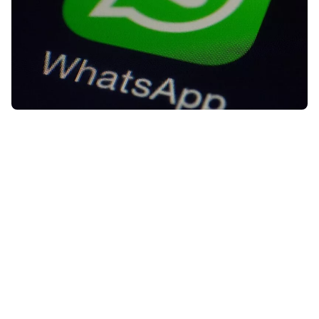
De chatbubbels in
WhatsApp
zien
er al jaren hetzelfde uit, maar daarin
komt binnenkort verandering. Het
gaat om een subtiele wijziging,
maar die oogt wel lekker fris.
Lees verder na de advertentie