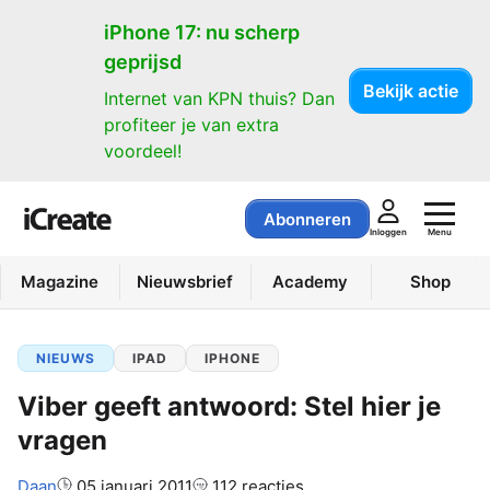
iPhone 17: nu scherp
geprijsd
Bekijk actie
Internet van KPN thuis? Dan
profiteer je van extra
voordeel!
Abonneren
Menu
Inloggen
Magazine
Nieuwsbrief
Academy
Shop
NIEUWS
IPAD
IPHONE
Viber geeft antwoord: Stel hier je
vragen
Auteur:
Daan
05 januari 2011
112 reacties