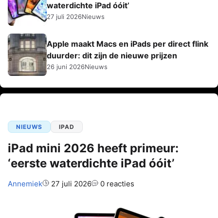
waterdichte iPad óóit’
27 juli 2026
Nieuws
Apple maakt Macs en iPads per direct flink
duurder: dit zijn de nieuwe prijzen
26 juni 2026
Nieuws
NIEUWS
IPAD
iPad mini 2026 heeft primeur:
‘eerste waterdichte iPad óóit’
Auteur:
Annemiek
27 juli 2026
0 reacties