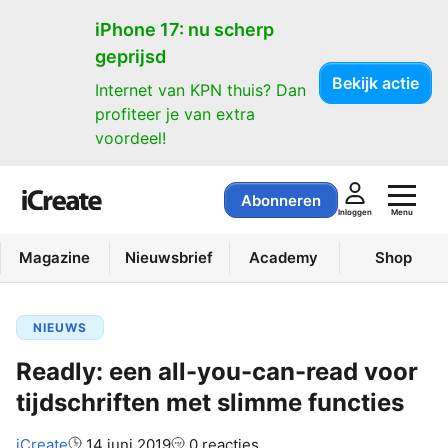
iPhone 17: nu scherp
geprijsd
Bekijk actie
Internet van KPN thuis? Dan
profiteer je van extra
voordeel!
Abonneren
Menu
Inloggen
Magazine
Nieuwsbrief
Academy
Shop
NIEUWS
Readly: een all-you-can-read voor
tijdschriften met slimme functies
Auteur:
iCreate
14 juni 2019
0 reacties