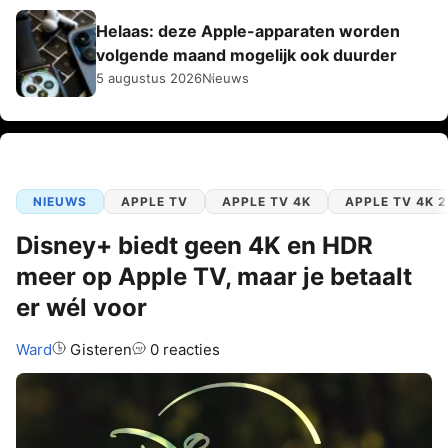
Helaas: deze Apple-apparaten worden
volgende maand mogelijk ook duurder
5 augustus 2026
Nieuws
NIEUWS
APPLE TV
APPLE TV 4K
APPLE TV 4K 
Disney+ biedt geen 4K en HDR
meer op Apple TV, maar je betaalt
er wél voor
Auteur:
Ward
Gisteren
0 reacties