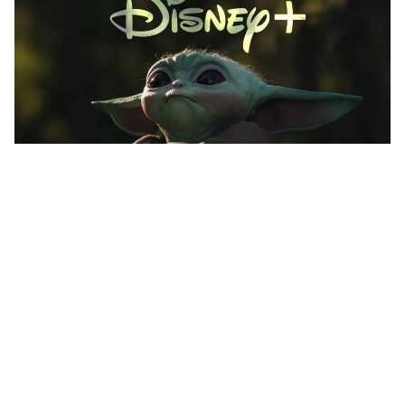
Disney+ biedt sinds kort geen 4K en
HDR meer op de
Apple TV
– ook al
betaal je er wel voor. Dit is er aan
de hand.
Lees verder na de advertentie