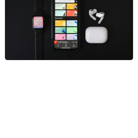
Spotify
is vooral een genot voor je
oren, maar van deze nieuwe functie
wordt je hele lichaam blij. Heb jij ‘m
al gespot?
Lees verder na de advertentie