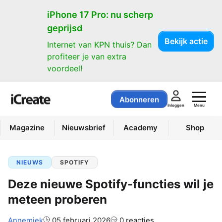
iPhone 17 Pro: nu scherp
geprijsd
Bekijk actie
Internet van KPN thuis? Dan
profiteer je van extra
voordeel!
Abonneren
Menu
Inloggen
Magazine
Nieuwsbrief
Academy
Shop
NIEUWS
SPOTIFY
Deze nieuwe Spotify-functies wil je
meteen proberen
Auteur:
Annemiek
05 februari 2026
0 reacties