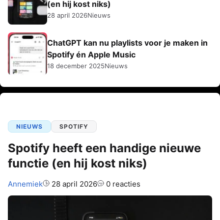
(en hij kost niks)
28 april 2026
Nieuws
ChatGPT kan nu playlists voor je maken in
Spotify én Apple Music
18 december 2025
Nieuws
NIEUWS
SPOTIFY
Spotify heeft een handige nieuwe
functie (en hij kost niks)
Auteur:
Annemiek
28 april 2026
0 reacties