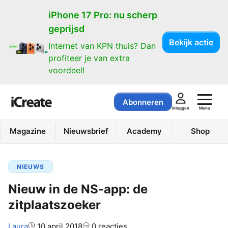
iPhone 17 Pro: nu scherp
geprijsd
Bekijk actie
Internet van KPN thuis? Dan
profiteer je van extra
voordeel!
Abonneren
Menu
Inloggen
Magazine
Nieuwsbrief
Academy
Shop
NIEUWS
Nieuw in de NS-app: de
zitplaatszoeker
Auteur:
Laura
10 april 2018
0 reacties