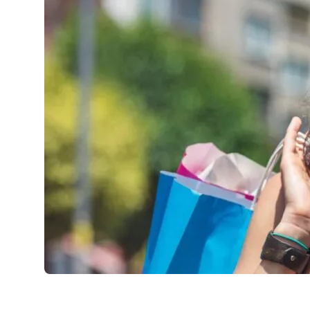
AirPods Pro 2
AirPods Max
AirPods Max 2
GERUCHTEN
Alle AirPods