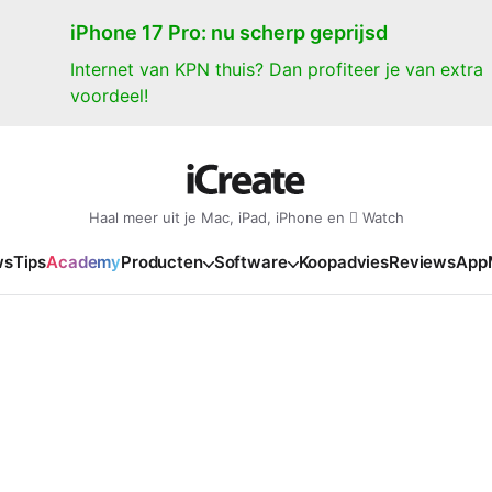
iPhone 17 Pro: nu scherp geprijsd
Internet van KPN thuis? Dan profiteer je van extra
voordeel!
Haal meer uit je Mac, iPad, iPhone en  Watch
ws
Tips
Academy
Producten
Software
Koopadvies
Reviews
App
iPad
iPadOS
o
en Gate
iPad Pro 2025
iPadOS 27
NIEUW
NIEUW
NIEUW
NIEUW
e
iPad Air 2026
iPadOS 26
NIEUW
 2026
oia
iPad Air 2025
iPadOS 18
NIEUW
o M5
oma
iPad mini 7
iPadOS 17
NIEUW
NIEUW
24
ura
iPad 2025
NIEUW