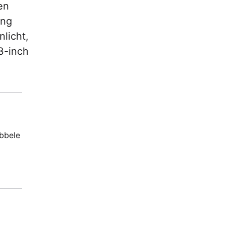
en
ing
licht,
3-inch
ubbele