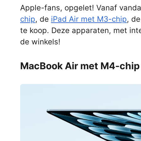
Apple-fans, opgelet! Vanaf vand
chip
, de
iPad Air met M3-chip
, d
te koop. Deze apparaten, met int
de winkels!
MacBook Air met M4-chip