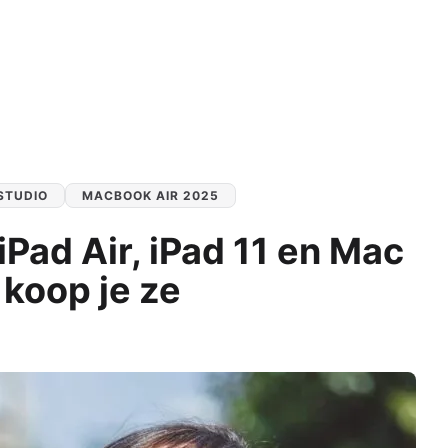
Alle iPads
ks
s
Functies
 Macs
AirPlay
AirDrop
Bedieningspaneel
Delen met gezin
STUDIO
MACBOOK AIR 2025
Meldingen
Pad Air, iPad 11 en Mac
Widgets
Alle functionaliteiten
r koop je ze
le-producten
mma's
 Pro
NIEUW