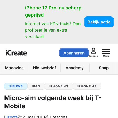
iPhone 17 Pro: nu scherp
geprijsd
Bekijk actie
Internet van KPN thuis? Dan
profiteer je van extra
voordeel!
Abonneren
Menu
Inloggen
Magazine
Nieuwsbrief
Academy
Shop
NIEUWS
IPAD
IPHONE 4S
IPHONE 4S
Micro-sim volgende week bij T-
Mobile
Auteur:
iCreate
21 mei 2010
1 reacties