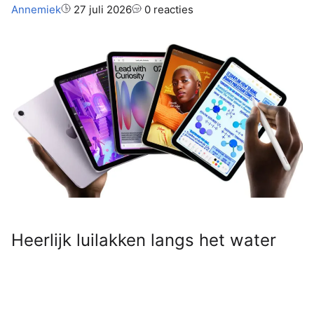
Auteur:
Annemiek
27 juli 2026
0 reacties
Heerlijk luilakken langs het water
met een film of e-book? Binnenkort
kan het eindelijk: maak kennis met