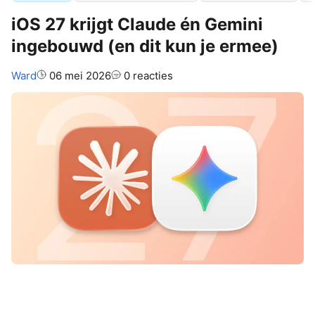
iOS 27 krijgt Claude én Gemini
ingebouwd (en dit kun je ermee)
Auteur:
Ward
06 mei 2026
0 reacties
Apple gaat zowel Claude als Gemini