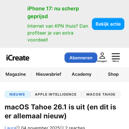
iPhone 17: nu scherp
geprijsd
Bekijk actie
Internet van KPN thuis? Dan
profiteer je van extra
voordeel!
Abonneren
Menu
Inloggen
Magazine
Nieuwsbrief
Academy
Shop
NIEUWS
APPLE INTELLIGENCE
MACOS TAHOE
macOS Tahoe 26.1 is uit (en dit is
er allemaal nieuw)
Auteur:
Laura
04 november 2025
2 reacties