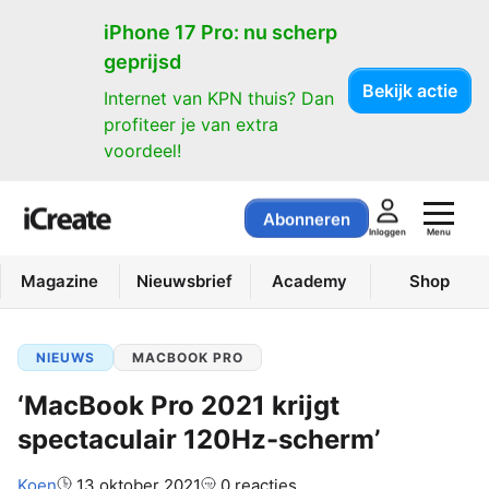
iPhone 17 Pro: nu scherp
geprijsd
Bekijk actie
Internet van KPN thuis? Dan
profiteer je van extra
voordeel!
Abonneren
Menu
Inloggen
Magazine
Nieuwsbrief
Academy
Shop
NIEUWS
MACBOOK PRO
‘MacBook Pro 2021 krijgt
spectaculair 120Hz-scherm’
Auteur:
Koen
13 oktober 2021
0 reacties