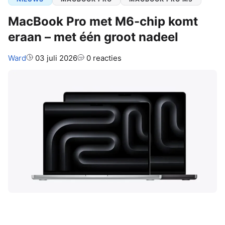
MacBook Pro met M6-chip komt
eraan – met één groot nadeel
Auteur:
Ward
03 juli 2026
0 reacties
Eind 2026 komt er een nieuwe