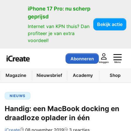
iPhone 17 Pro: nu scherp
geprijsd
Bekijk actie
Internet van KPN thuis? Dan
profiteer je van extra
voordeel!
Abonneren
Menu
Inloggen
Magazine
Nieuwsbrief
Academy
Shop
NIEUWS
Handig: een MacBook docking en
draadloze oplader in één
Auteur:
iCreate
08 november 2019
3 reacties