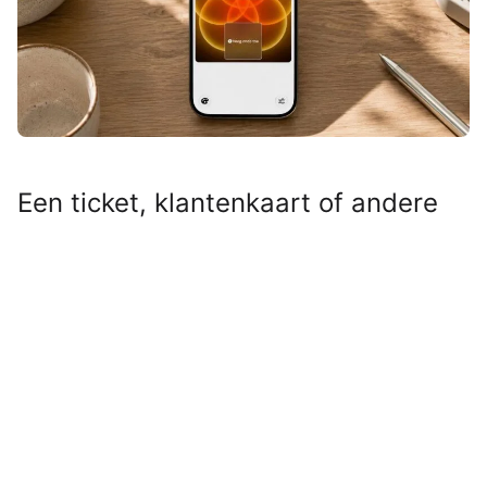
Een ticket, klantenkaart of andere
QR- of streepjescode die niet
geschikt was voor Apple Wallet?
Even door Pass4Wallet halen en hij
stond alsnog tussen je andere
passen. Maar nu Pass4Wallet niet
meer werkt, zul je op zoek moeten
naar een vervanger.