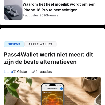
Waarom het héél moeilijk wordt om een
iPhone 18 Pro te bemachtigen
7 augustus 2026
Nieuws
NIEUWS
APPLE WALLET
Pass4Wallet werkt niet meer: dit
zijn de beste alternatieven
Auteur:
Laura
Gisteren
1 reacties