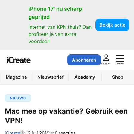
iPhone 17: nu scherp
geprijsd
Bekijk actie
Internet van KPN thuis? Dan
profiteer je van extra
voordeel!
Abonneren
Menu
Inloggen
Magazine
Nieuwsbrief
Academy
Shop
NIEUWS
Mac mee op vakantie? Gebruik een
VPN!
Auteur:
iCreate
12 juli 2019
0 reacties