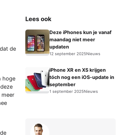
Lees ook
Deze iPhones kun je vanaf
maandag niet meer
updaten
 dat de
12 september 2025
Nieuws
iPhone XR en XS krijgen
tóch nog een iOS-update in
n hoge
september
 deze
1 september 2025
Nieuws
t meer
mee
 de