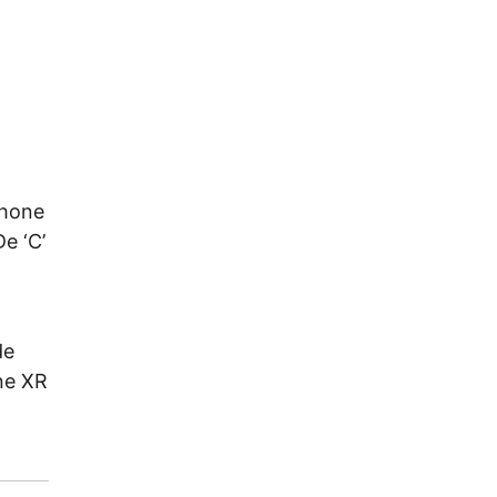
Phone
e ‘C’
de
one XR