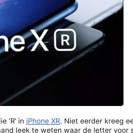
e ‘R’ in
iPhone XR
. Niet eerder kreeg e
and leek te weten waar de letter voor 