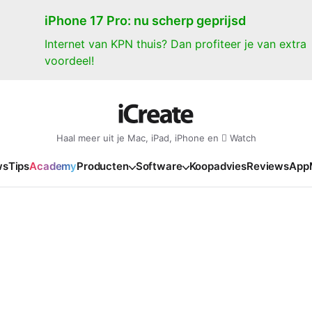
iPhone 17 Pro: nu scherp geprijsd
Internet van KPN thuis? Dan profiteer je van extra
voordeel!
Haal meer uit je Mac, iPad, iPhone en  Watch
ws
Tips
Academy
Producten
Software
Koopadvies
Reviews
App
iPad
iPadOS
o
en Gate
iPad Pro 2025
iPadOS 27
NIEUW
NIEUW
NIEUW
NIEUW
e
iPad Air 2026
iPadOS 26
NIEUW
 2026
oia
iPad Air 2025
iPadOS 18
NIEUW
o M5
oma
iPad mini 7
iPadOS 17
NIEUW
NIEUW
24
ura
iPad 2025
NIEUW