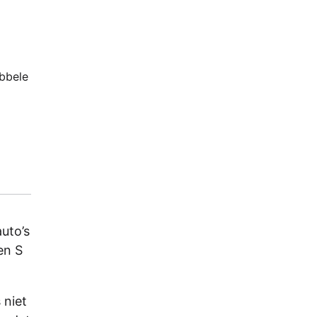
ubbele
auto’s
en S
 niet