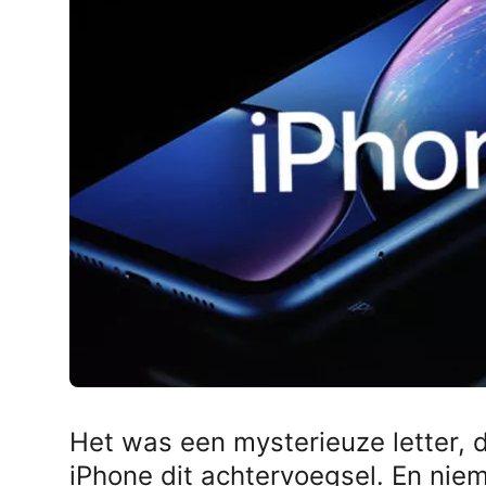
AirPods Pro 2
AirPods Max
AirPods Max 2
GERUCHTEN
Alle AirPods
Het was een mysterieuze letter, di
iPhone dit achtervoegsel. En niem