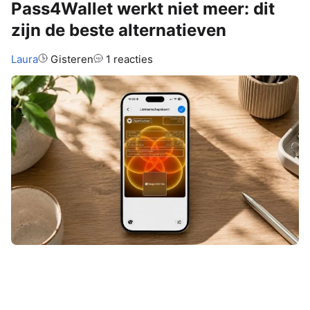
Pass4Wallet werkt niet meer: dit
zijn de beste alternatieven
Auteur:
Laura
Gisteren
1 reacties
Een ticket, klantenkaart of andere