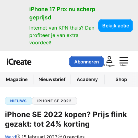
iPhone 17 Pro: nu scherp
geprijsd
Bekijk actie
Internet van KPN thuis? Dan
profiteer je van extra
voordeel!
Abonneren
Menu
Inloggen
Magazine
Nieuwsbrief
Academy
Shop
NIEUWS
IPHONE SE 2022
iPhone SE 2022 kopen? Prijs flink
gezakt: tot 24% korting
Auteur:
Ward
15 februari 2023
0 reacties