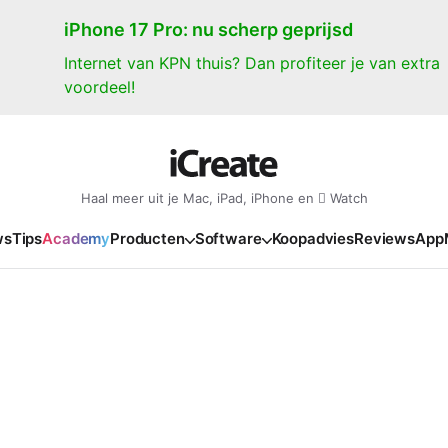
iPhone 17 Pro: nu scherp geprijsd
Internet van KPN thuis? Dan profiteer je van extra
voordeel!
Haal meer uit je Mac, iPad, iPhone en  Watch
ws
Tips
Academy
Producten
Software
Koopadvies
Reviews
App
iPad
iPadOS
o
en Gate
iPad Pro 2025
iPadOS 27
NIEUW
NIEUW
NIEUW
NIEUW
e
iPad Air 2026
iPadOS 26
NIEUW
 2026
oia
iPad Air 2025
iPadOS 18
NIEUW
o M5
oma
iPad mini 7
iPadOS 17
NIEUW
NIEUW
24
ura
iPad 2025
NIEUW