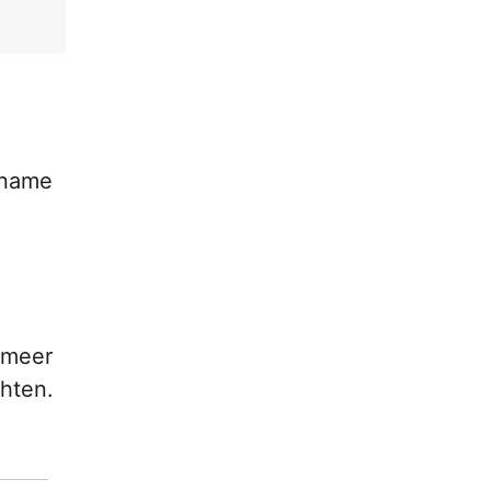
 name
r meer
hten.