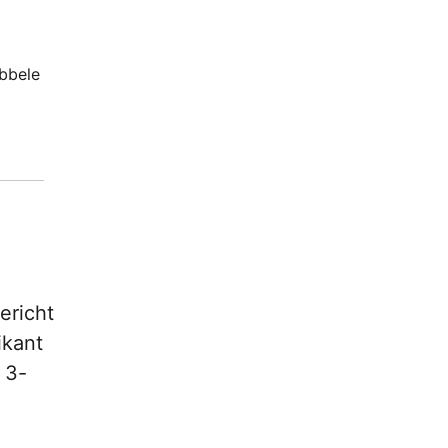
ubbele
ericht
ikant
 3-