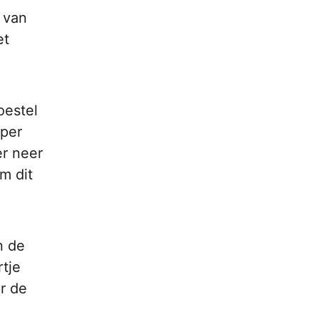
 van
et
oestel
 per
r neer
m dit
n de
rtje
r de