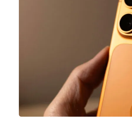
AirPods Pro 2
AirPods Max
AirPods Max 2
GERUCHTEN
Alle AirPods