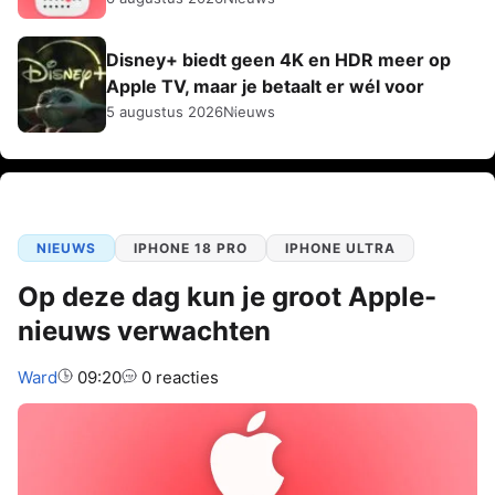
Disney+ biedt geen 4K en HDR meer op
Apple TV, maar je betaalt er wél voor
5 augustus 2026
Nieuws
NIEUWS
IPHONE 18 PRO
IPHONE ULTRA
Op deze dag kun je groot Apple-
nieuws verwachten
Auteur:
Ward
09:20
0 reacties