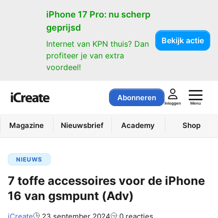
iPhone 17 Pro: nu scherp
geprijsd
Bekijk actie
Internet van KPN thuis? Dan
profiteer je van extra
voordeel!
Abonneren
Menu
Inloggen
Magazine
Nieuwsbrief
Academy
Shop
NIEUWS
7 toffe accessoires voor de iPhone
16 van gsmpunt (Adv)
Auteur:
iCreate
23 september 2024
0 reacties