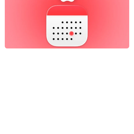
Er komt deze maand belangrijk
Apple-nieuws aan! Op deze datum
moet je klaarzitten voor een grote
aankondiging – en die draait
helemaal om de iPhone.
Lees verder na de advertentie