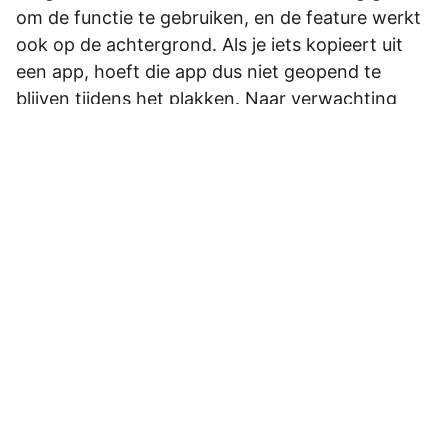
om de functie te gebruiken, en de feature werkt
ook op de achtergrond. Als je iets kopieert uit
een app, hoeft die app dus niet geopend te
blijven tijdens het plakken. Naar verwachting
werkt de feature in het hele systeem van iOS,
net zoals nu het geval is bij kopiëren/plakken
tussen iPhone en Mac.
Nog even geduld
De klembordfunctie komt helaas nog niet dit jaar
naar Windows. Naar verwachting wordt de
feature pas rond het najaar van 2027 of zelfs het
voorjaar van 2028 toegevoegd. Je hebt dus
even geduld nodig – maar dan heb je ook wat.