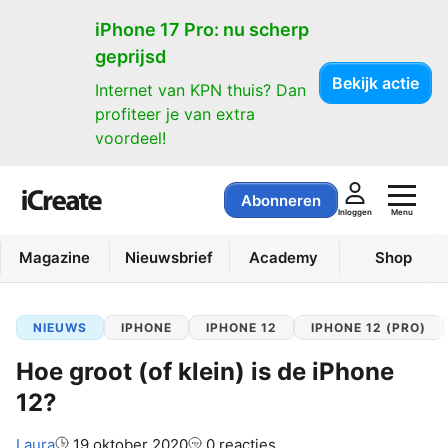
iPhone 17 Pro: nu scherp
geprijsd
Bekijk actie
Internet van KPN thuis? Dan
profiteer je van extra
voordeel!
Abonneren
Menu
Inloggen
Magazine
Nieuwsbrief
Academy
Shop
NIEUWS
IPHONE
IPHONE 12
IPHONE 12 (PRO)
Hoe groot (of klein) is de iPhone
12?
Auteur:
Laura
19 oktober 2020
0 reacties