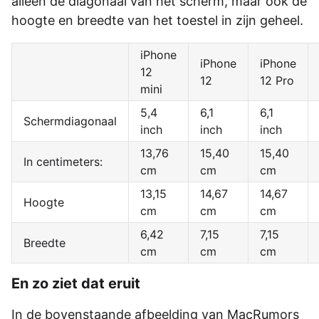
alleen de diagonaal van het scherm, maar ook de
hoogte en breedte van het toestel in zijn geheel.
iPhone
iPhone
iPhone
12
12
12 Pro
mini
5,4
6,1
6,1
Schermdiagonaal
inch
inch
inch
13,76
15,40
15,40
In centimeters:
cm
cm
cm
13,15
14,67
14,67
Hoogte
cm
cm
cm
6,42
7,15
7,15
Breedte
cm
cm
cm
En zo ziet dat eruit
In de bovenstaande afbeelding van MacRumors