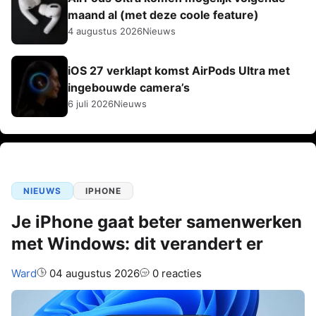
maand al (met deze coole feature)
4 augustus 2026
Nieuws
iOS 27 verklapt komst AirPods Ultra met
ingebouwde camera’s
6 juli 2026
Nieuws
NIEUWS
IPHONE
Je iPhone gaat beter samenwerken
met Windows: dit verandert er
Auteur:
Ward
04 augustus 2026
0 reacties