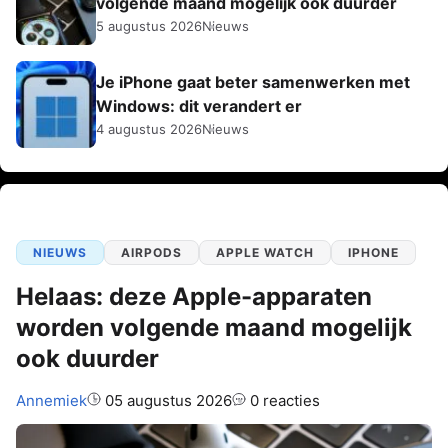
volgende maand mogelijk ook duurder
5 augustus 2026
Nieuws
Je iPhone gaat beter samenwerken met
Windows: dit verandert er
4 augustus 2026
Nieuws
NIEUWS
AIRPODS
APPLE WATCH
IPHONE
Helaas: deze Apple-apparaten
worden volgende maand mogelijk
ook duurder
Auteur:
Annemiek
05 augustus 2026
0 reacties