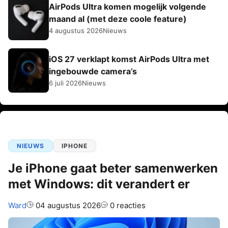
AirPods Ultra komen mogelijk volgende
maand al (met deze coole feature)
4 augustus 2026
Nieuws
iOS 27 verklapt komst AirPods Ultra met
ingebouwde camera’s
6 juli 2026
Nieuws
NIEUWS
IPHONE
Je iPhone gaat beter samenwerken
met Windows: dit verandert er
Auteur:
Ward
04 augustus 2026
0 reacties