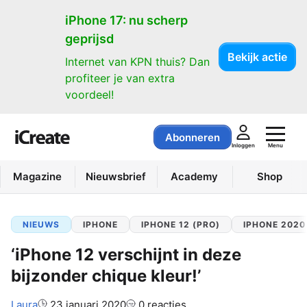
iPhone 17: nu scherp
geprijsd
Bekijk actie
Internet van KPN thuis? Dan
profiteer je van extra
voordeel!
Abonneren
Menu
Inloggen
Magazine
Nieuwsbrief
Academy
Shop
NIEUWS
IPHONE
IPHONE 12 (PRO)
IPHONE 2020
‘iPhone 12 verschijnt in deze
bijzonder chique kleur!’
Auteur:
Laura
23 januari 2020
0 reacties