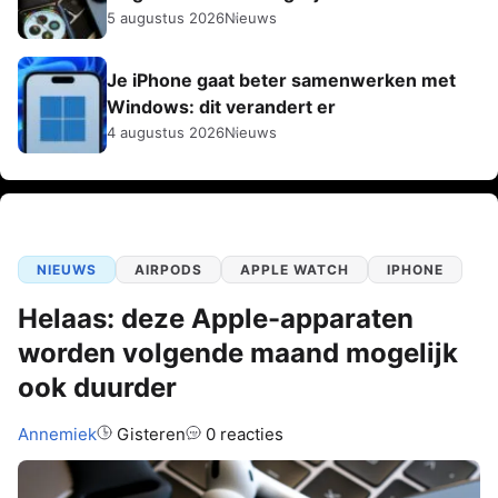
5 augustus 2026
Nieuws
Je iPhone gaat beter samenwerken met
Windows: dit verandert er
4 augustus 2026
Nieuws
NIEUWS
AIRPODS
APPLE WATCH
IPHONE
Helaas: deze Apple-apparaten
worden volgende maand mogelijk
ook duurder
Auteur:
Annemiek
Gisteren
0 reacties