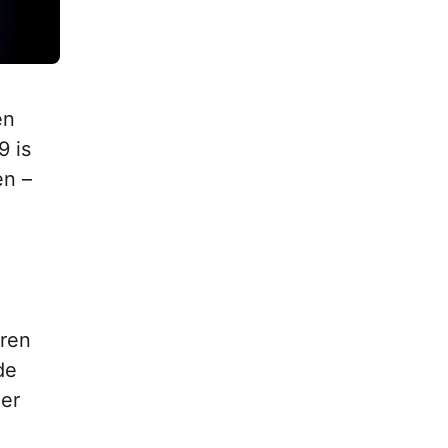
en
9 is
en –
aren
de
 er