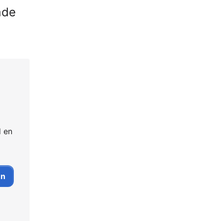
ade
d en