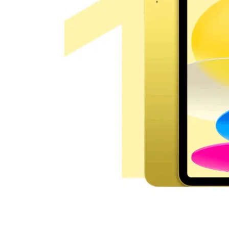
AirPods Pro 2
AirPods Max
AirPods Max 2
GERUCHTEN
Alle AirPods