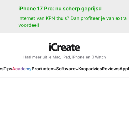
iPhone 17 Pro: nu scherp geprijsd
Internet van KPN thuis? Dan profiteer je van extra
voordeel!
Haal meer uit je Mac, iPad, iPhone en  Watch
ws
Tips
Academy
Producten
Software
Koopadvies
Reviews
App
iPad
iPadOS
o
en Gate
iPad Pro 2025
iPadOS 27
NIEUW
NIEUW
NIEUW
NIEUW
e
iPad Air 2026
iPadOS 26
NIEUW
 2026
oia
iPad Air 2025
iPadOS 18
NIEUW
o M5
oma
iPad mini 7
iPadOS 17
NIEUW
NIEUW
24
ura
iPad 2025
NIEUW