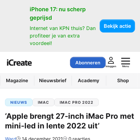
iPhone 17: nu scherp
geprijsd
Bekijk actie
Internet van KPN thuis? Dan
profiteer je van extra
voordeel!
Abonneren
Menu
Inloggen
Magazine
Nieuwsbrief
Academy
Shop
NIEUWS
IMAC
IMAC PRO 2022
‘Apple brengt 27-inch iMac Pro met
mini-led in lente 2022 uit’
Auteur:
Ward
14 december 2021
0 reacties