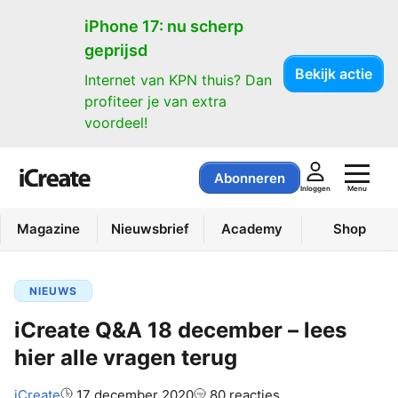
iPhone 17: nu scherp
geprijsd
Bekijk actie
Internet van KPN thuis? Dan
profiteer je van extra
voordeel!
Abonneren
Menu
Inloggen
Magazine
Nieuwsbrief
Academy
Shop
NIEUWS
iCreate Q&A 18 december – lees
hier alle vragen terug
Auteur:
iCreate
17 december 2020
80 reacties