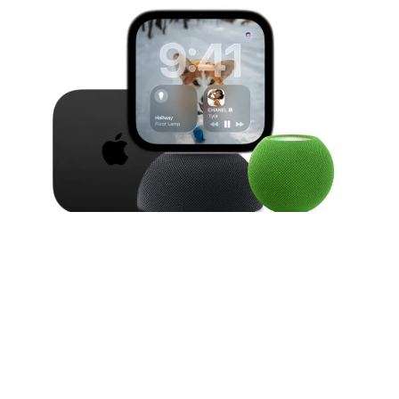
Apple heeft drie nieuwe
smarthome-apparaten op de
planning staan voor 2026 – en één
daarvan is zelfs een compleet