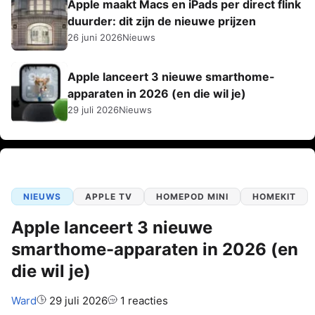
Apple maakt Macs en iPads per direct flink
duurder: dit zijn de nieuwe prijzen
26 juni 2026
Nieuws
Apple lanceert 3 nieuwe smarthome-
apparaten in 2026 (en die wil je)
29 juli 2026
Nieuws
NIEUWS
APPLE TV
HOMEPOD MINI
HOMEKIT
Apple lanceert 3 nieuwe
smarthome-apparaten in 2026 (en
die wil je)
Auteur:
Ward
29 juli 2026
1 reacties