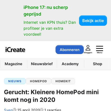
iPhone 17: nu scherp
geprijsd
Bekijk actie
Internet van KPN thuis? Dan
profiteer je van extra
voordeel!
Abonneren
Menu
Inloggen
Magazine
Nieuwsbrief
Academy
Shop
NIEUWS
HOMEPOD
HOMEKIT
Gerucht: Kleinere HomePod mini
komt nog in 2020
Auteur:
Sven
15 april 2020
1 reacties