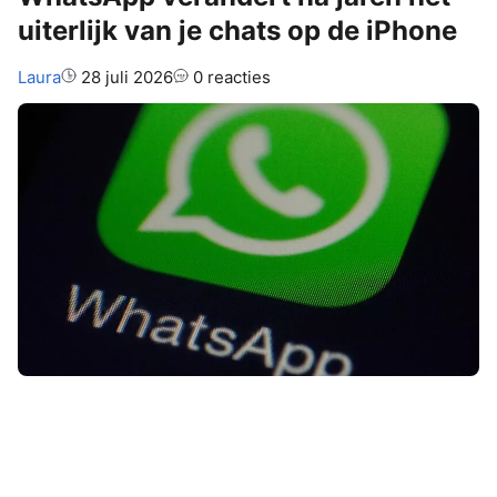
uiterlijk van je chats op de iPhone
Auteur:
Laura
28 juli 2026
0 reacties
De chatbubbels in
WhatsApp
zien
er al jaren hetzelfde uit, maar daarin