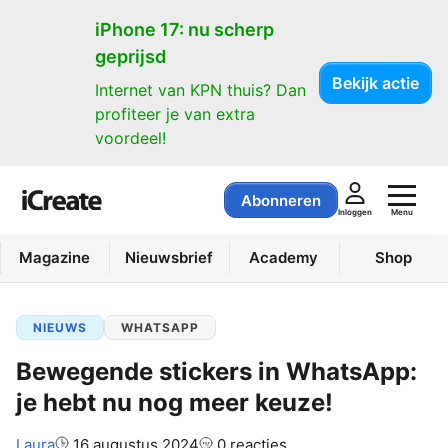
iPhone 17: nu scherp
geprijsd
Bekijk actie
Internet van KPN thuis? Dan
profiteer je van extra
voordeel!
Abonneren
Menu
Inloggen
Magazine
Nieuwsbrief
Academy
Shop
NIEUWS
WHATSAPP
Bewegende stickers in WhatsApp:
je hebt nu nog meer keuze!
Auteur:
Laura
16 augustus 2024
0 reacties