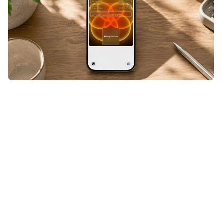
Een ticket, klantenkaart of andere
QR- of streepjescode die niet
geschikt was voor Apple Wallet?
Even door Pass4Wallet halen en hij
stond alsnog tussen je andere
passen. Maar nu Pass4Wallet niet
meer werkt, zul je op zoek moeten