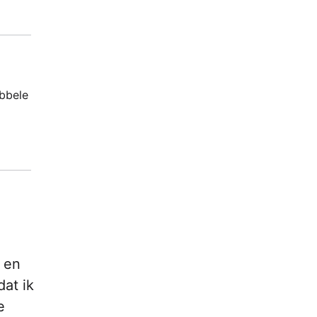
ubbele
, en
dat ik
e