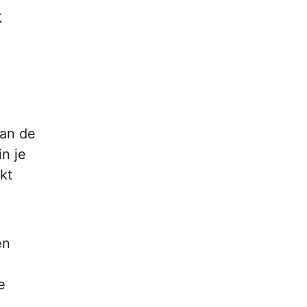
k
van de
n je
kt
en
e