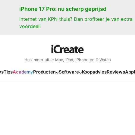
iPhone 17 Pro: nu scherp geprijsd
Internet van KPN thuis? Dan profiteer je van extra
voordeel!
Haal meer uit je Mac, iPad, iPhone en  Watch
ws
Tips
Academy
Producten
Software
Koopadvies
Reviews
App
iPad
iPadOS
o
en Gate
iPad Pro 2025
iPadOS 27
NIEUW
NIEUW
NIEUW
NIEUW
e
iPad Air 2026
iPadOS 26
NIEUW
 2026
oia
iPad Air 2025
iPadOS 18
NIEUW
o M5
oma
iPad mini 7
iPadOS 17
NIEUW
NIEUW
24
ura
iPad 2025
NIEUW