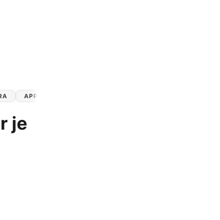
Apple Watch SE 2022
Apple Watch Ultra 2
Apple Watch Ultra
Alle Apple Watches
RA
APPLE WATCH ULTRA 2
WATCHOS 11
 je