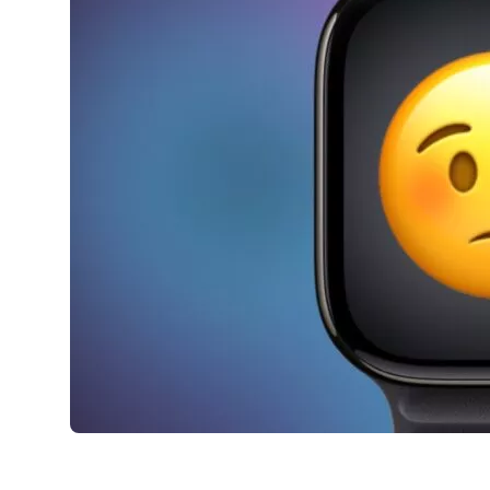
AirPods Pro 2
AirPods Max
AirPods Max 2
GERUCHTEN
Alle AirPods