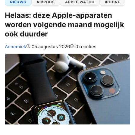
NIEUWS
AIRPODS
APPLE WATCH
IPHONE
Helaas: deze Apple-apparaten
worden volgende maand mogelijk
ook duurder
Auteur:
Annemiek
05 augustus 2026
0 reacties