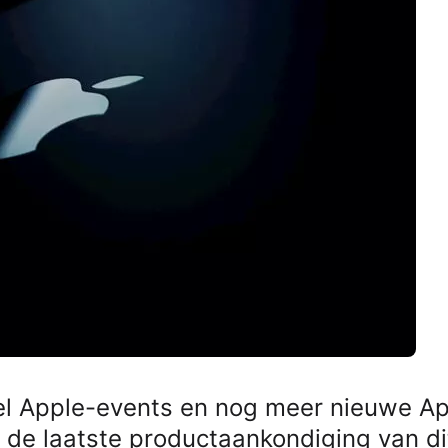
el Apple-events en nog meer nieuwe Ap
t de laatste productaankondiging van di