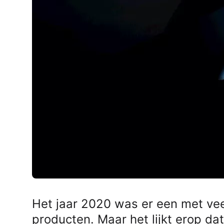
AirPods Pro 2
AirPods Max
AirPods Max 2
GERUCHTEN
Alle AirPods
Het jaar 2020 was er een met ve
producten. Maar het lijkt erop da