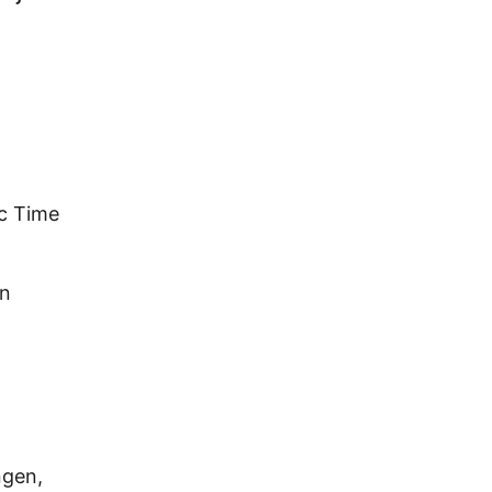
ic Time
en
ngen,