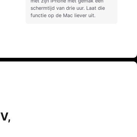
met zijn iPhone met gemak een
schermtijd van drie uur. Laat die
functie op de Mac liever uit.
V,