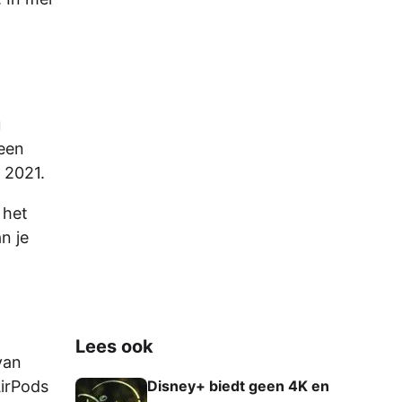
u
 een
 2021.
 het
n je
Lees ook
van
AirPods
Disney+ biedt geen 4K en