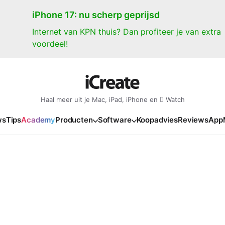
iPhone 17: nu scherp geprijsd
Internet van KPN thuis? Dan profiteer je van extra
voordeel!
Haal meer uit je Mac, iPad, iPhone en  Watch
ws
Tips
Academy
Producten
Software
Koopadvies
Reviews
App
iPad
iPadOS
o
en Gate
iPad Pro 2025
iPadOS 27
NIEUW
NIEUW
NIEUW
NIEUW
e
iPad Air 2026
iPadOS 26
NIEUW
 2026
oia
iPad Air 2025
iPadOS 18
NIEUW
o M5
oma
iPad mini 7
iPadOS 17
NIEUW
NIEUW
24
ura
iPad 2025
NIEUW