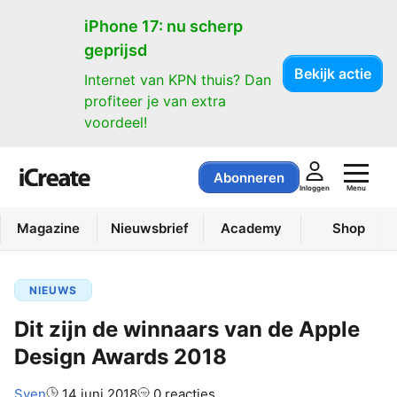
iPhone 17: nu scherp
geprijsd
Bekijk actie
Internet van KPN thuis? Dan
profiteer je van extra
voordeel!
Abonneren
Menu
Inloggen
Magazine
Nieuwsbrief
Academy
Shop
NIEUWS
Dit zijn de winnaars van de Apple
Design Awards 2018
Auteur:
Sven
14 juni 2018
0 reacties