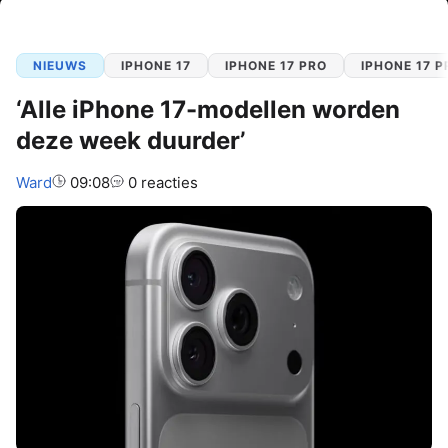
NIEUWS
IPHONE 17
IPHONE 17 PRO
IPHONE 17 
‘Alle iPhone 17-modellen worden
deze week duurder’
Auteur:
Ward
09:08
0 reacties