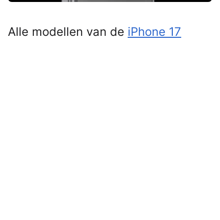
Alle modellen van de
iPhone 17
worden deze week duurder – en op
z’n vroegst al vandaag. Dat beweert
een bekende Apple-leaker.
Lees verder na de advertentie