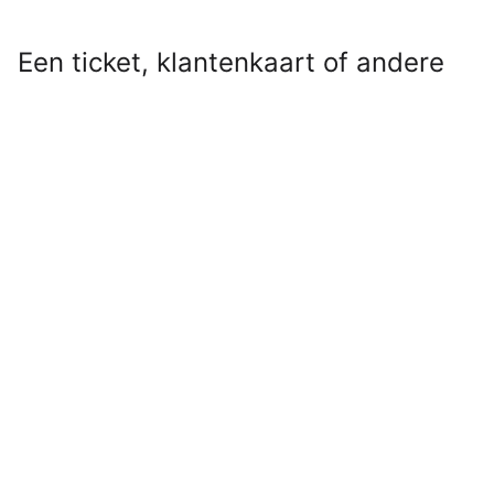
Een ticket, klantenkaart of andere
QR- of streepjescode die niet
geschikt was voor Apple Wallet?
Even door Pass4Wallet halen en hij
stond alsnog tussen je andere
passen. Maar nu Pass4Wallet niet
meer werkt, zul je op zoek moeten
naar een vervanger.
Lees verder na de advertentie