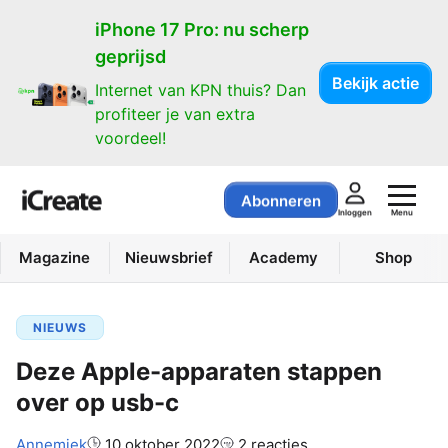
iPhone 17 Pro: nu scherp
geprijsd
Bekijk actie
Internet van KPN thuis? Dan
profiteer je van extra
voordeel!
Abonneren
Menu
Inloggen
Magazine
Nieuwsbrief
Academy
Shop
NIEUWS
Deze Apple-apparaten stappen
over op usb-c
Auteur:
Annemiek
10 oktober 2022
2 reacties