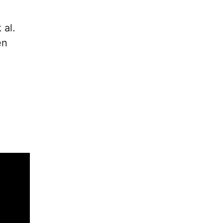
 al.
en