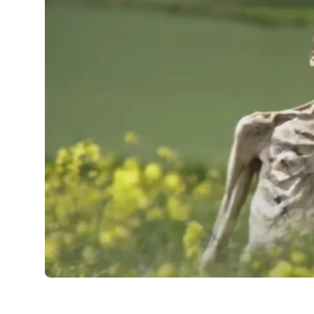
AirPods Pro 2
AirPods Max
AirPods Max 2
GERUCHTEN
Alle AirPods