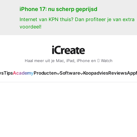
iPhone 17: nu scherp geprijsd
Internet van KPN thuis? Dan profiteer je van extra
voordeel!
Haal meer uit je Mac, iPad, iPhone en  Watch
ws
Tips
Academy
Producten
Software
Koopadvies
Reviews
App
iPad
iPadOS
o
en Gate
iPad Pro 2025
iPadOS 27
NIEUW
NIEUW
NIEUW
NIEUW
e
iPad Air 2026
iPadOS 26
NIEUW
 2026
oia
iPad Air 2025
iPadOS 18
NIEUW
o M5
oma
iPad mini 7
iPadOS 17
NIEUW
NIEUW
24
ura
iPad 2025
NIEUW