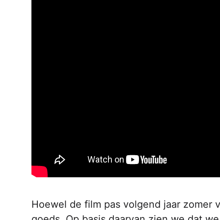
Hoewel de film pas volgend jaar zomer vers
goeds. Op basis daarvan zien we dat we