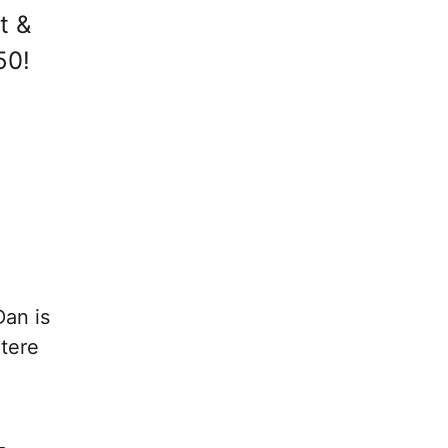
t &
50!
Dan is
tere
-