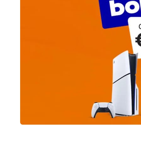
AirPods Pro 2
AirPods Max
AirPods Max 2
GERUCHTEN
Alle AirPods