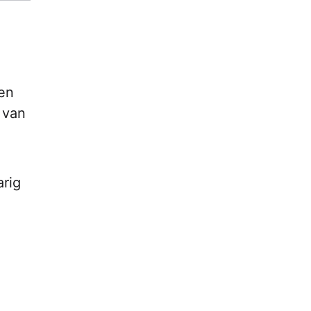
een
 van
arig