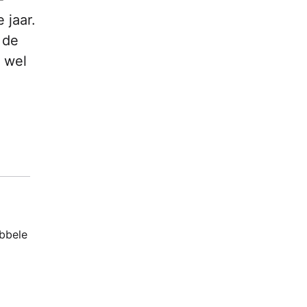
 jaar.
 de
 wel
ubbele