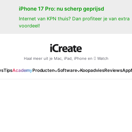
iPhone 17 Pro: nu scherp geprijsd
Internet van KPN thuis? Dan profiteer je van extra
voordeel!
Haal meer uit je Mac, iPad, iPhone en  Watch
ws
Tips
Academy
Producten
Software
Koopadvies
Reviews
App
iPad
iPadOS
o
en Gate
iPad Pro 2025
iPadOS 27
NIEUW
NIEUW
NIEUW
NIEUW
e
iPad Air 2026
iPadOS 26
NIEUW
 2026
oia
iPad Air 2025
iPadOS 18
NIEUW
o M5
oma
iPad mini 7
iPadOS 17
NIEUW
NIEUW
24
ura
iPad 2025
NIEUW