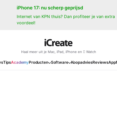
iPhone 17: nu scherp geprijsd
Internet van KPN thuis? Dan profiteer je van extra
voordeel!
Haal meer uit je Mac, iPad, iPhone en  Watch
ws
Tips
Academy
Producten
Software
Koopadvies
Reviews
App
iPad
iPadOS
o
en Gate
iPad Pro 2025
iPadOS 27
NIEUW
NIEUW
NIEUW
NIEUW
e
iPad Air 2026
iPadOS 26
NIEUW
 2026
oia
iPad Air 2025
iPadOS 18
NIEUW
o M5
oma
iPad mini 7
iPadOS 17
NIEUW
NIEUW
24
ura
iPad 2025
NIEUW