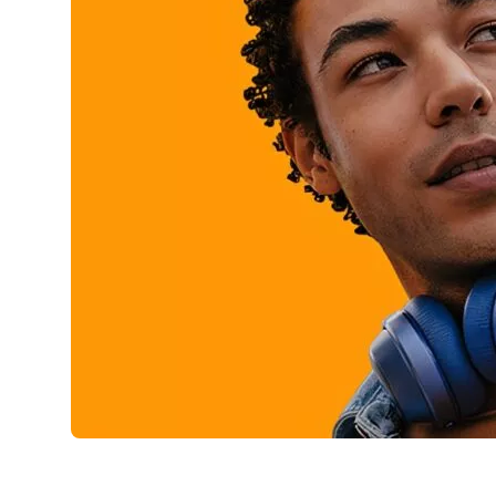
AirPods Pro 2
AirPods Max
AirPods Max 2
GERUCHTEN
Alle AirPods