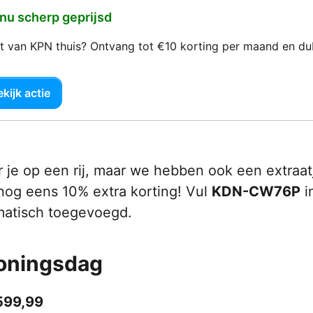
 nu scherp geprijsd
net van KPN thuis? Ontvang tot €10 korting per maand en d
kijk actie
 je op een rij, maar we hebben ook een extraat
 nog eens 10% extra korting! Vul
KDN-CW76P
in
matisch toegevoegd.
Koningsdag
€599,99