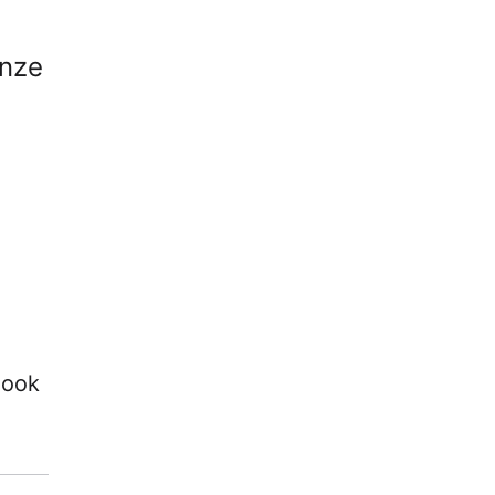
onze
e
 ook