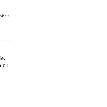
ubbele
je.
 bij