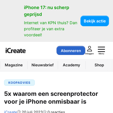
iPhone 17: nu scherp
geprijsd
Bekijk actie
Internet van KPN thuis? Dan
profiteer je van extra
voordeel!
Abonneren
Menu
Inloggen
Magazine
Nieuwsbrief
Academy
Shop
KOOPADVIES
5x waarom een screenprotector
voor je iPhone onmisbaar is
Auteur:
iCreate
20 juli 2023
0 reacties