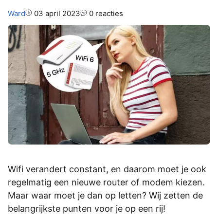
Auteur:
Ward
03 april 2023
0 reacties
Wifi verandert constant, en daarom moet je ook
regelmatig een nieuwe router of modem kiezen.
Maar waar moet je dan op letten? Wij zetten de
belangrijkste punten voor je op een rij!