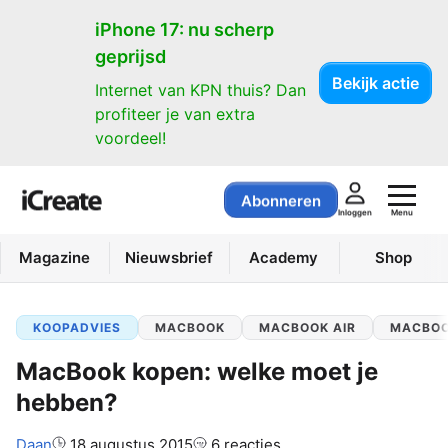
iPhone 17: nu scherp
geprijsd
Bekijk actie
Internet van KPN thuis? Dan
profiteer je van extra
voordeel!
Abonneren
Menu
Inloggen
Magazine
Nieuwsbrief
Academy
Shop
KOOPADVIES
MACBOOK
MACBOOK AIR
MACBOO
MacBook kopen: welke moet je
hebben?
Auteur:
Daan
18 augustus 2015
6 reacties