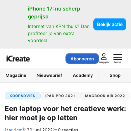
iPhone 17: nu scherp
geprijsd
Bekijk actie
Internet van KPN thuis? Dan
profiteer je van extra
voordeel!
Abonneren
Menu
Inloggen
Magazine
Nieuwsbrief
Academy
Shop
KOOPADVIES
IPAD PRO 2021
MACBOOK AIR 2022
Een laptop voor het creatieve werk:
hier moet je op letten
Auteur:
Maurice
30 juni 2022
0 reacties