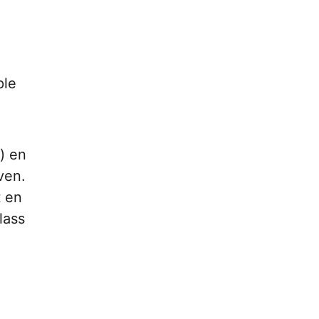
ple
) en
ven.
t en
lass