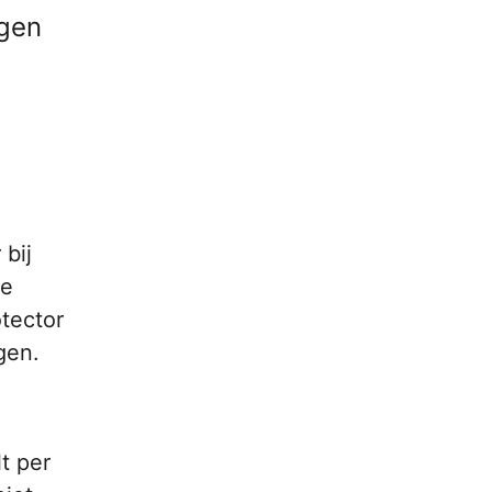
egen
 bij
je
tector
gen.
t per