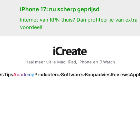
iPhone 17: nu scherp geprijsd
Internet van KPN thuis? Dan profiteer je van extra
voordeel!
Haal meer uit je Mac, iPad, iPhone en  Watch
ws
Tips
Academy
Producten
Software
Koopadvies
Reviews
App
iPad
iPadOS
o
en Gate
iPad Pro 2025
iPadOS 27
NIEUW
NIEUW
NIEUW
NIEUW
e
iPad Air 2026
iPadOS 26
NIEUW
 2026
oia
iPad Air 2025
iPadOS 18
NIEUW
o M5
oma
iPad mini 7
iPadOS 17
NIEUW
NIEUW
24
ura
iPad 2025
NIEUW