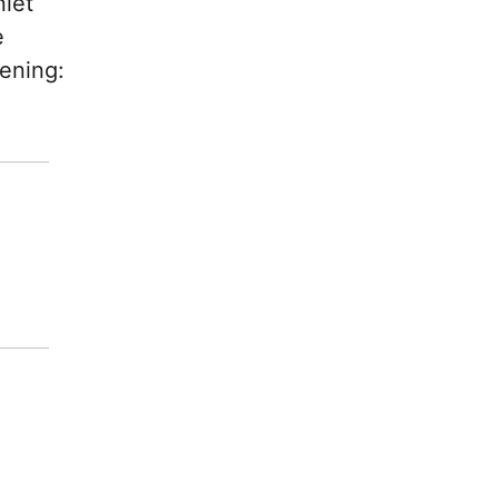
iet
e
ening: