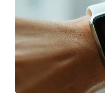
AirPods Pro 2
AirPods Max
AirPods Max 2
GERUCHTEN
Alle AirPods