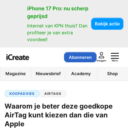
iPhone 17 Pro: nu scherp
geprijsd
Bekijk actie
Internet van KPN thuis? Dan
profiteer je van extra
voordeel!
Abonneren
Menu
Inloggen
Magazine
Nieuwsbrief
Academy
Shop
KOOPADVIES
AIRTAGS
Waarom je beter deze goedkope
AirTag kunt kiezen dan die van
Apple