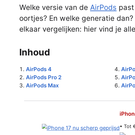
Welke versie van de
AirPods
past 
oortjes? En welke generatie dan?
elkaar vergelijken: hier vind je all
Inhoud
AirPods 4
AirPo
AirPods Pro 2
AirPo
AirPods Max
AirPo
iPhon
• Tot 