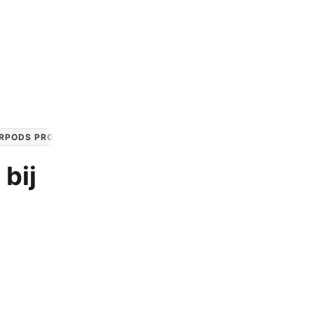
Apple Watch SE 2022
Apple Watch Ultra 2
Apple Watch Ultra
Alle Apple Watches
IRPODS PRO 2
 bij