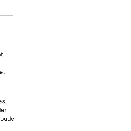
at
et
es,
der
e oude