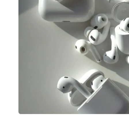
AirPods Pro 2
AirPods Max
AirPods Max 2
GERUCHTEN
Alle AirPods