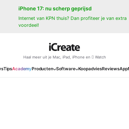
iPhone 17: nu scherp geprijsd
Internet van KPN thuis? Dan profiteer je van extra
voordeel!
Haal meer uit je Mac, iPad, iPhone en  Watch
ws
Tips
Academy
Producten
Software
Koopadvies
Reviews
App
iPad
iPadOS
o
en Gate
iPad Pro 2025
iPadOS 27
NIEUW
NIEUW
NIEUW
NIEUW
e
iPad Air 2026
iPadOS 26
NIEUW
 2026
oia
iPad Air 2025
iPadOS 18
NIEUW
o M5
oma
iPad mini 7
iPadOS 17
NIEUW
NIEUW
24
ura
iPad 2025
NIEUW