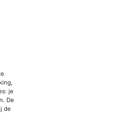
te
king,
s: je
en. De
j de